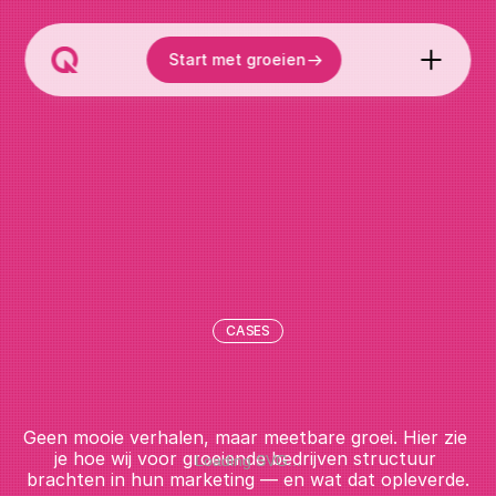
Start met groeien
CASES
B
e
w
i
j
s
d
a
t
o
n
l
i
n
e
m
a
r
k
e
t
i
n
g
w
e
r
k
t
.
Geen mooie verhalen, maar meetbare groei. Hier zie 
je hoe wij voor groeiende bedrijven structuur 
Loading SVG...
brachten in hun marketing — en wat dat opleverde.