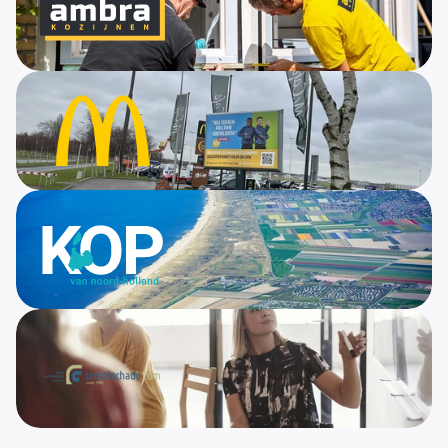
55% meer leads per maand
Van zoekverkeer naar 
offerteaanvragen.
500.000+ bereik per maand
Van bereik naar sollicitaties
1.200.000+ bezoekers in het eerste jaar
Van regio naar bestemming
Tweesporenstrategie B2B en B2C