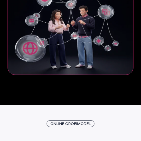
ONLINE GROEIMODEL
E
e
n
w
e
r
k
w
i
j
z
e
d
i
e
z
i
c
h