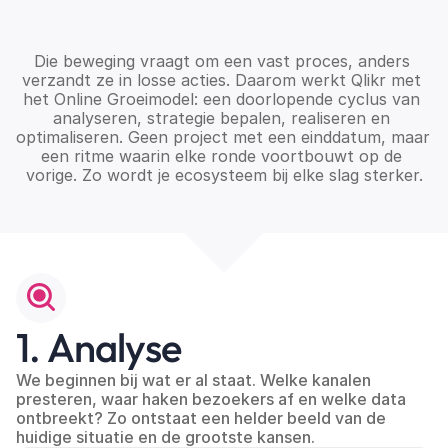
b
l
i
j
f
t
v
e
r
b
e
t
e
r
e
n
.
Die beweging vraagt om een vast proces, anders 
verzandt ze in losse acties. Daarom werkt Qlikr met 
het Online Groeimodel: een doorlopende cyclus van 
analyseren, strategie bepalen, realiseren en 
optimaliseren. Geen project met een einddatum, maar 
een ritme waarin elke ronde voortbouwt op de 
vorige. Zo wordt je ecosysteem bij elke slag sterker.
1. Analyse
We beginnen bij wat er al staat. Welke kanalen 
presteren, waar haken bezoekers af en welke data 
ontbreekt? Zo ontstaat een helder beeld van de 
huidige situatie en de grootste kansen.