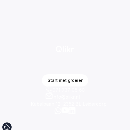
K
l
a
a
r
o
m
t
e
g
r
o
e
i
e
n
?
L
a
t
e
n
w
e
b
e
g
i
n
n
e
n
.
Start met groeien
071 737 05 60
info@qlikr.nl
Kabelbaan 12, 2352 BL Leiderdorp