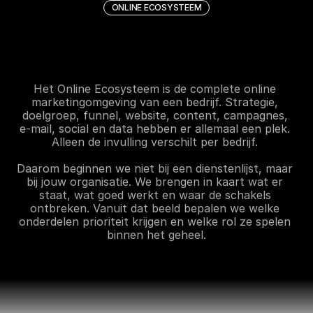
ONLINE ECOSYSTEEM
W
a
t
i
s
h
e
t
O
n
l
i
n
e
E
c
o
s
y
s
t
e
e
m
?
Het Online Ecosysteem is de complete online 
marketingomgeving van een bedrijf. Strategie, 
doelgroep, funnel, website, content, campagnes, 
e-mail, social en data hebben er allemaal een plek. 
Alleen de invulling verschilt per bedrijf. 
Daarom beginnen we niet bij een dienstenlijst, maar 
bij jouw organisatie. We brengen in kaart wat er 
staat, wat goed werkt en waar de schakels 
ontbreken. Vanuit dat beeld bepalen we welke 
onderdelen prioriteit krijgen en welke rol ze spelen 
binnen het geheel.